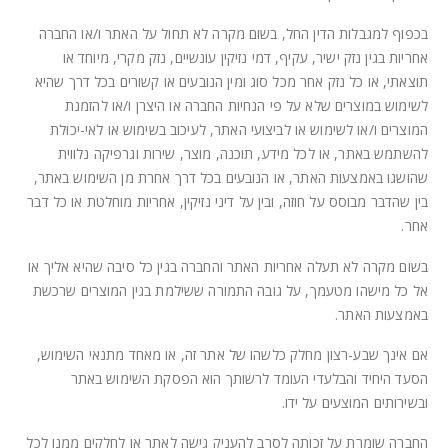
בכפוף למגבלות הדין החל, בשום מקרה לא תחול על האתר ו/או החברה
אחריות בגין נזק ישיר, עקיף, דמי נזיקין עונשיים, נזק מקרי, מיוחד או
תוצאתי, או כל נזק אחר מכל סוג ומין הנובעים או קשורים בכל דרך שהיא
לשימוש במוצרים שלא על פי הנחיות החברה או היצרן ו/או להזמנת
המוצרים ו/או לשימוש או לביצועי האתר, לעיכוב בשימוש או לאי-יכולת
להשתמש באתר, או לכל מידע, תוכנה, מוצר, שירות וגרפיקה נלווית
שהושגו באמצעות האתר, או הנובעים בכל דרך אחרת מן השימוש באתר,
בין שהדבר מבוסס על חוזה, ובין על דיני נזיקין, אחריות מוחלטת או כל דבר
אחר.
בשום מקרה לא תעלה אחריות האתר והחברה בגין כל סיבה שהיא אליך או
אל כל מישהו מטעמך, על גובה התמורה ששילמת בגין המוצרים שרכשת
באמצעות האתר.
אם אינך שבע-רצון מחלק כלשהו של אתר זה, או מאחד מתנאי השימוש,
הסעד היחיד והבלעדי העומד לרשותך הוא הפסקת השימוש באתר
ובשירותים המוצעים על ידו.
החברה שומרת על זכותה לסרב להעניק גישה לאתר או לחלקים ממנו לכל