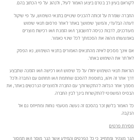
לקוראם בעיון רב בטרם ביצוע האמור לעיל, ולנהוג על פי הכתוב בהם.
החברה שומרת על זכותה להכניס שינויים בתנאי השימוש, על פי שיקול
דעתה הבלעדי, והמשך שימושך באתר לאחר פרסום תנאי שימוש
מעודכנים, לרבות כניסה לחשבונך ו/או הזמנת ו/או רכישת מוצרים
באמצעותו מהווה את הסכמתך לכל שינוי כאמור.
אם אינך מסכים לאיזה מהתנאים האמורים בתנאי השימוש, נא הפסק
לאלתר את השימוש באתר.
הוראות תנאי השימוש יחולו על כל שימוש ו/או רכישה ו/או הזמנה שתבצע
דרך אתר זה ויהוו, בתוספת להסכם שחתמת ו/או תחתום עם החברה ולכל
מסמך אחר הנלווה להתקשרותך עם החברה ולמוצרים הנרכשים באתר, את
הבסיס המשפטי להתקשרות בינך לבין החברה.
כל האמור בלשון זכר בהסכם זה נעשה מטעמי נוחות ומתייחס גם אל
הנקבה.
מסירת פרטים
הנך מצהיר ומתחייב כי כל הפרטים והמידע אשר הנך מוסר ו/או תמסור