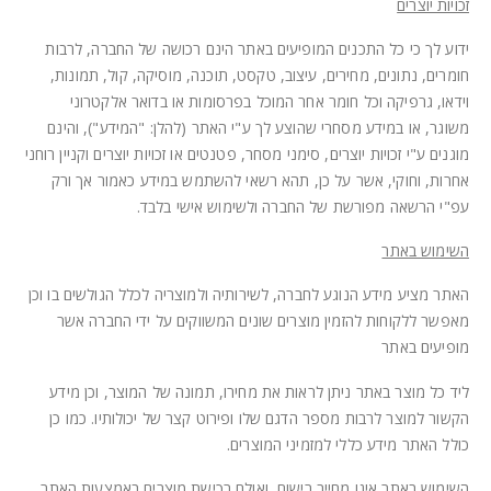
זכויות יוצרים
ידוע לך כי כל התכנים המופיעים באתר הינם רכושה של החברה, לרבות
חומרים, נתונים, מחירים, עיצוב, טקסט, תוכנה, מוסיקה, קול, תמונות,
וידאו, גרפיקה וכל חומר אחר המוכל בפרסומות או בדואר אלקטרוני
משוגר, או במידע מסחרי שהוצע לך ע"י האתר (להלן: "המידע"), והינם
מוגנים ע"י זכויות יוצרים, סימני מסחר, פטנטים או זכויות יוצרים וקניין רוחני
אחרות, וחוקי, אשר על כן, תהא רשאי להשתמש במידע כאמור אך ורק
עפ"י הרשאה מפורשת של החברה ולשימוש אישי בלבד.
השימוש באתר
האתר מציע מידע הנוגע לחברה, לשירותיה ולמוצריה לכלל הגולשים בו וכן
מאפשר ללקוחות להזמין מוצרים שונים המשווקים על ידי החברה אשר
מופיעים באתר
ליד כל מוצר באתר ניתן לראות את מחירו, תמונה של המוצר, וכן מידע
הקשור למוצר לרבות מספר הדגם שלו ופירוט קצר של יכולותיו. כמו כן
כולל האתר מידע כללי למזמיני המוצרים.
השימוש באתר אינו מחייב רישום, ואולם רכישת מוצרים באמצעות האתר