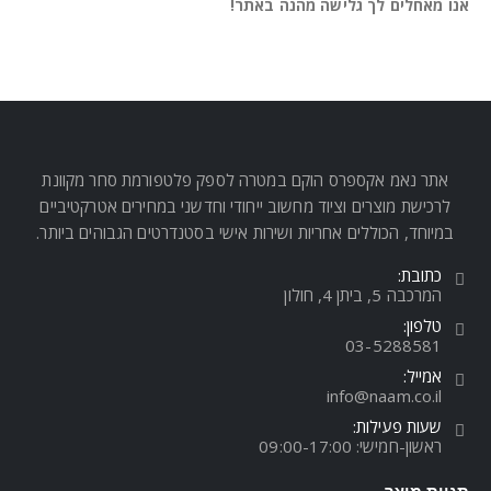
אנו מאחלים לך גלישה מהנה באתר!
אתר נאמ אקספרס הוקם במטרה לספק פלטפורמת סחר מקוונת
לרכישת מוצרים וציוד מחשוב ייחודי וחדשני במחירים אטרקטיביים
במיוחד, הכוללים אחריות ושירות אישי בסטנדרטים הגבוהים ביותר.
כתובת:
המרכבה 5, ביתן 4, חולון
טלפון:
03-5288581
אמייל:
info@naam.co.il
שעות פעילות:
ראשון-חמישי: 09:00-17:00