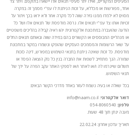
הסעיפים המקוריים, ואילו יתר סעיפי תנאים אלו יישארו בתוקפם. ויתר צד
אחד, מפורשות או מכללא, על זכות הניתנת לו עפ"י מסמך זה במקרה
מסוים לא ילמדו ממנו גזירה שווה לכל מקרה אחר ולא יראו בכך ויתור על
זכויות אותו צד עפ"י תנאים אלו. גרסה מודפסת של תנאים אלו ושל כל
הודעה שהועברה במתכונת אלקטרונית יהוו ראיה קבילה בהליכים משפטיים
או מנהליים המבוססים או הקשורים בהם במידה שווה ובאותם תנאים החלים
על שאר הרשומות והמסמכים העסקיים שהופקו ונשמרו במקור במתכונת
מודפסת. כל זכות שאינה ניתנת בתנאי השימוש במפורש, דינה כזכות
שמורה. הנך מתחייב לשפות את החברה בגין כל נזק הוצאה הפסד או
תשלום שייגרמו לה ו/או לאתר ו/או לספקי האתר עקב הפרה על ידך של
תנאי השימוש.
בכל שאלה או בעיה נשמח לעזור באחד מדרכי הקשר הבאים:
דואר אלקטרוני
: info@naam.co.il
טלפון:
054-8060540
מענה ינתן תוך 48 שעות.
תאריך עדכון אחרון: 22.02.24