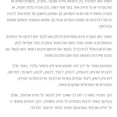
לאתר ו/או למנהליו. (ד) העלאת מידע פוגעני, מעליב, משמיץ מאיים או
פורנוגרפי או כל מידע אחר בעל אופי דומה. (ה) מטרה בלתי חוקית, או
מטרה הסותרת את תנאי השימוש. (ו) שימוש בחשבון של אדם אחר לרבות
כניסה לכרטיסו או הזמנת מוצרים עבורו (ז) שימוש באמצעי תשלום שאינם
בבעלותך.
האתר ו\או החברה אינם מתחייבים לבדוק ו/או לבקר ו/או לפקח על התכנים
המשולבים בו ואתה פוטר בזאת את האתר והחברה מכל אחריות לנזק
שיגרם או העלול להיגרם לך בקשר עם פרסום תכנים כאמור ו/או בקשר עם
נזקים שייגרמו כתוצאה מפרסום התכנים כאמור.
השימוש באתר על ידיך הינו שימוש אישי ולא-מסחרי בלבד. נאסר עליך
להכניס שינויים, להעתיק, להפיץ, לשדר, להציג, לבצע, לשכפל, לפרסם,
להנפיק רשיון, ליצור עבודות נגזרות או למכור פריט מפרטי המידע,
המוצרים או השירותים שמקורם באתר.
הנך מצהיר בזאת כי ידוע לך שאינך חייב למסור כל מידע אודותיך, אולם
בגולשך באתר לרבות במסירת כל מידע מיוזמתך, הינך מסכים ומאשר כי
כל מידע שנמסר באמצעות האתר נמסר מרצונך הבלעדי.