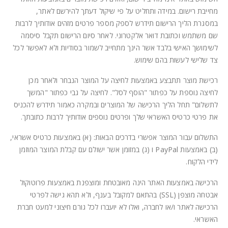
מחייבת רישום. במידה ותחליט על פי שיקול דעתך להירשם לאתר,
במסגרת הליך הרישום תידרש לספק מספר פרטים מזהים אודותיך לרבות
שם משתמש וכתובת דואר אלקטרוני. לאחר סיום הרישום תקבל סיסמה
לשימושך האישי בלבד אשר הינך מתחייב לשמור בסודיות ולא לאפשר לכל
צד שלישי לעשות בהם שימוש.
רכישת מוצר תתבצע באמצעות לחיצה על המוצר הנבחר ולאחר מכן
לחיצה נוספת על כפתור "הוסף לסל". לחיצה על גבי כפתור "המשך
לתשלום" תחל הליך הרכישה של המוצרים ובמקרה כאמור תידרש להכניס
את פרטי כרטיס האשראי שלך ופרטים נוספים אודותיך לרבות כתובתך.
התשלום עבור המוצר אפשרי בדרכים הבאות: (א) באמצעות כרטיס אשראי,
(ב) באמצעות PayPal ו (ג) במזומן אשר ישולם עם קבלת המוצר המוזמן
לידי הלקוח.
הרכישה באמצעות האתר הינה מאובטחת ומוצפנת באמצעות פרוטוקול
אבטחה מוצפן (SSL) בהתאם למקובל בענף, ולא תהא גישה לפרטי
הרכישה לאתר ו/או לחברה, ואלו לא יועברו לכל גורם חיצוני למעט חברת
האשראי.