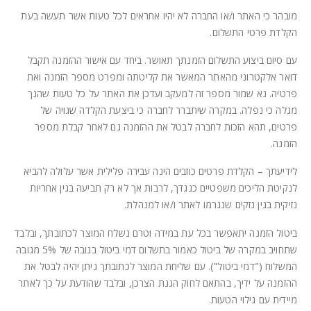
מובהר כי האתר ו/או החברה לא יהיו אחראים לכל טעות אשר תעשה בעת
הקלדת פרטי התשלום.
עם סיום ביצוע התשלום הזמנתך תאושר. ביחד עם אישור ההזמנה תקבל
דואר אלקטרוני מהאתר המאשר את קליטתה ומפרט מספר הזמנה ואת
פרטיה. נא שמור מספר זה למעקב ועדכן את האתר על כל טעות שהנך
מגלה כי נפלה. במקרה שיתברר לחברה כי ביצעת הקלדה שגויה של
פרטים, תהא הזכות לחברה לבטל את ההזמנה גם לאחר קבלת מספר
הזמנה.
לידיעתך – הקלדת פרטים כוזבים הינה עבירה פלילית אשר עלולה להביא
לנקיטת הליכים משפטיים כנגדך, לרבות אך לא רק תביעה בגין אחריות
נזיקית בגין נזקים שנגרמו לאתר ו/או למנהלת.
ביטול הזמנה יתאפשר בכל עת במידה וטרם נשלח המוצר לכתובתך, ובלבד
שתחויב במקרה של ביטול כאמור בתשלום דמי ביטול בגובה של 5% מגובה
המשלוח ("דמי ביטול"). עם שליחת המוצר לכתובתך ניתן יהיה לבטל את
ההזמנה על ידיך, בהתאם לחוק הגנת הצרכן, ובלבד שהודעת על כך לאתר
מיידית עם גילוי הטעות.