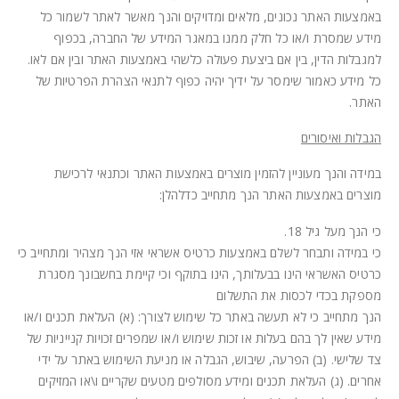
באמצעות האתר נכונים, מלאים ומדויקים והנך מאשר לאתר לשמור כל
מידע שמסרת ו/או כל חלק ממנו במאגר המידע של החברה, בכפוף
למגבלות הדין, בין אם ביצעת פעולה כלשהי באמצעות האתר ובין אם לאו.
כל מידע כאמור שימסר על ידיך יהיה כפוף לתנאי הצהרת הפרטיות של
האתר.
הגבלות ואיסורים
במידה והנך מעוניין להזמין מוצרים באמצעות האתר וכתנאי לרכישת
מוצרים באמצעות האתר הנך מתחייב כדלהלן:
כי הנך מעל גיל 18.
כי במידה ותבחר לשלם באמצעות כרטיס אשראי אזי הנך מצהיר ומתחייב כי
כרטיס האשראי הינו בבעלותך, הינו בתוקף וכי קיימת בחשבונך מסגרת
מספקת בכדי לכסות את התשלום
הנך מתחייב כי לא תעשה באתר כל שימוש לצורך: (א) העלאת תכנים ו/או
מידע שאין לך בהם בעלות או זכות שימוש ו/או שמפרים זכויות קנייניות של
צד שלישי. (ב) הפרעה, שיבוש, הגבלה או מניעת השימוש באתר על ידי
אחרים. (ג) העלאת תכנים ומידע מסולפים מטעים שקריים ו\או המזיקים