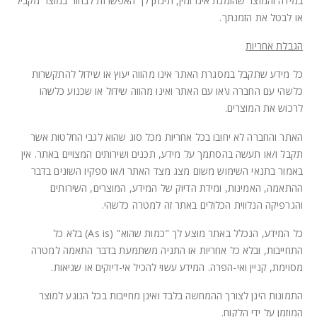
במידה והמוצר שהזמנת אינו זמין, תינתן לך האפשרות לבחור במוצר מקביל
או לבטל את הזמנתך.
הגבלת אחריות
כל מידע שתקבל במסגרת האתר אינו מהווה יעוץ או שידול להתקשרות
כלשהי עם החברה ו\או עם האתר ואינו מהווה שידול או שכנוע כלשהו
לרכוש את המוצרים.
האתר והחברה לא יחובו בכל אחריות מכל סוג שהוא לגבי החלטות אשר
תקבל ו/או תעשה בהסתמך על מידע, תכנים ושירותים המצויים באתר. אין
באמור בתנאי השימוש משום מצג מצד האתר ו/או ספקיו השונים בדבר
ההתאמה, האמינות, ומידת הדיוק של המידע, המוצרים, השירותים
והגרפיקה הנלווית הכלולים באתר זה למטרה כלשהי.
כל המידע, הנכלל באתר מוצע לך "כמות שהוא" (As is) בלא כל
התחייבות, ובלא כל אחריות או התניה משתמעת בדבר התאמה למטרה
מסוימת, קניין ואי-הפרה. המידע עשוי להכיל אי-דיוקים או שגיאות.
התמונות הינן לצורך ההמחשה בלבד ואינן מחייבות בכל הנוגע למוצר
המוזמן על ידי הלקוח.