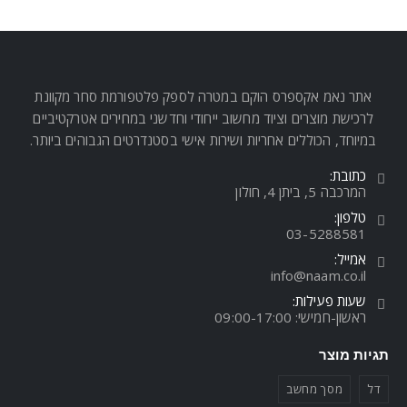
אתר נאמ אקספרס הוקם במטרה לספק פלטפורמת סחר מקוונת
לרכישת מוצרים וציוד מחשוב ייחודי וחדשני במחירים אטרקטיביים
במיוחד, הכוללים אחריות ושירות אישי בסטנדרטים הגבוהים ביותר.
כתובת:
המרכבה 5, ביתן 4, חולון
טלפון:
03-5288581
אמייל:
info@naam.co.il
שעות פעילות:
ראשון-חמישי: 09:00-17:00
תגיות מוצר
דל
מסך מחשב