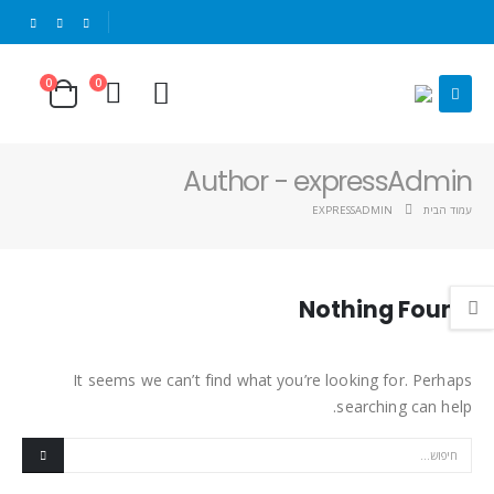
|
0
0
Author - expressAdmin
עמוד הבית
EXPRESSADMIN
Nothing Found
It seems we can’t find what you’re looking for. Perhaps
searching can help.