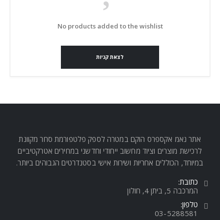
No products added to the wishlist
לצאת קניות
אתר נאמ אקספרס הוקם במטרה לספק פלטפורמת סחר מקוונת
לרכישת מוצרים וציוד מחשוב ייחודי וחדשני במחירים אטרקטיביים
במיוחד, הכוללים אחריות ושירות אישי בסטנדרטים הגבוהים ביותר.
כתובת:
המרכבה 5, ביתן 4, חולון
טלפון:
03-5288581