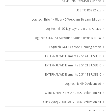
מסך SAMSUNG F22T450FQM
כבל USB TO RS232
Logitech Brio 4K Ultra HD Webcam Stream Edition
עכבר גיימרים חוטי Logitech G102 Lightsync
אוזניה לגיימרים Logitech G432 7.1 Surround Sound
מקלדת Logitech G413 Carbon Gaming
EXTERNAL WD Elements 2.5" 4TB USB3.0
EXTERNAL WD Elements 2.5" 2TB USB3.0
EXTERNAL WD Elements 2.5" 1TB USB3.0
Logitech MK540 Advanced
Xilinx Kintex-7 FPGA KC705 Evaluation Kit
Xilinx Zynq-7000 SoC ZC706 Evaluation Kit