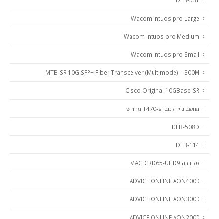
DLB-531
Wacom Intuos pro Large
Wacom Intuos pro Medium
Wacom Intuos pro Small
MTB-SR 10G SFP+ Fiber Transceiver (Multimode) – 300M
Cisco Original 10GBase-SR
מחשב נייד לנובו T470-s מחודש
DLB-508D
DLB-114
טלוויזיה MAG CRD65-UHD9
ADVICE ONLINE AON4000
ADVICE ONLINE AON3000
ADVICE ONLINE AON2000