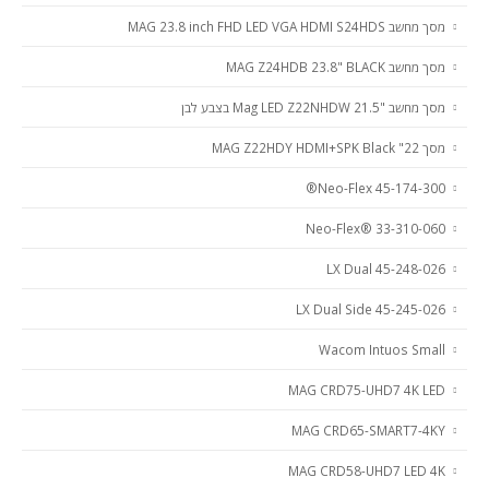
מסך מחשב MAG 23.8 inch FHD LED VGA HDMI S24HDS
מסך מחשב MAG Z24HDB 23.8" BLACK
מסך מחשב "21.5 Mag LED Z22NHDW בצבע לבן
מסך 22" MAG Z22HDY HDMI+SPK Black
45-174-300 Neo-Flex®
Neo-Flex® 33-310-060
45-248-026 LX Dual
45-245-026 LX Dual Side
Wacom Intuos Small
MAG CRD75-UHD7 4K LED
MAG CRD65-SMART7-4KY
MAG CRD58-UHD7 LED 4K