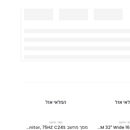
אי אזל
המלאי אזל
כי מחשב
מסכי מחשב
מסך סמסונג U32R590CWM 32" Wide 16:9
מסך מחשב MAG 24" Curved Gaming led Monitor, 75HZ C24S