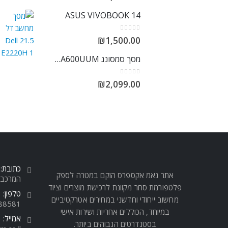
ASUS VIVOBOOK 14
out of 5
0
₪
1,500.00
מסך סמסונג S27A600UUM
out of 5
0
₪
2,099.00
כתובת:
אתר נאמ אקספרס הוקם במטרה לספק
המרכבה 5, ביתן 4, 
פלטפורמת סחר מקוונת לרכישת מוצרים וציוד
טלפון:
מחשוב ייחודי וחדשני במחירים אטרקטיביים
88581
במיוחד, הכוללים אחריות ושירות אישי
אמייל:
בסטנדרטים הגבוהים ביותר.