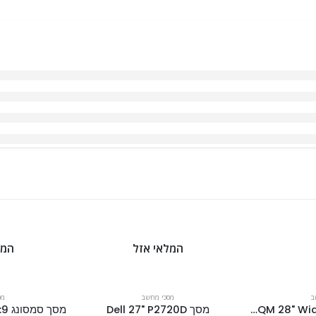
המלאי אזל
המל
ב
מסכי מחשב
מס
מסך סמסונג U28H750UQM 28" Wide 16:9
מסך Dell 27" P2720D