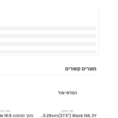
מוצרים קשורים
המלאי אזל
מסכי מחשב
מסכי מחש
Dell UltraSharp 38 Curved Monitor – U3818DW- 95.29cm(37.5") Black ISR, 3Y