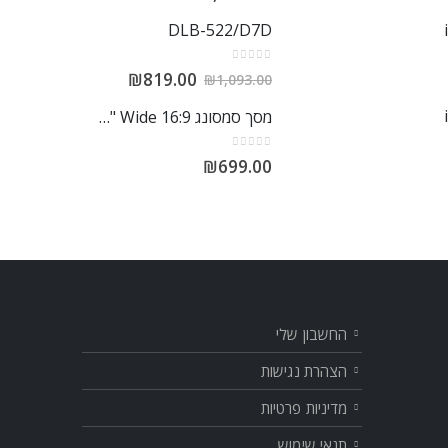
DLB-522/D7D
out of 5
0
₪
819.00
₪
1,093.00
מסך סמסונג S24E650PL 23.6" Wide 16:9
out of 5
0
₪
699.00
החשבון שלי
הצהרת נגישות
מדיניות פרטיות
תנאי שימוש