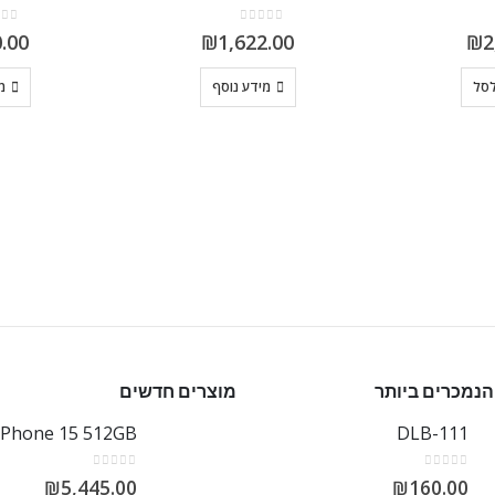
out of 5
0
out of 5
0
0.00
₪
1,622.00
₪
2
לסל
מידע נוסף
מ
הנמכרים ביותר
מוצרים חדשים
iPhone 15 512GB
DLB-111
out of 5
0
out of 5
0
₪
5,445.00
₪
160.00