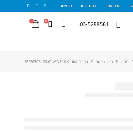
|
ש
מפת אתר
התחברות
הרשמה
0
0
03-5288581
חנות
מסכי מחשב
מסך סמסונג S24E650PL 23.6" WIDE 16:9